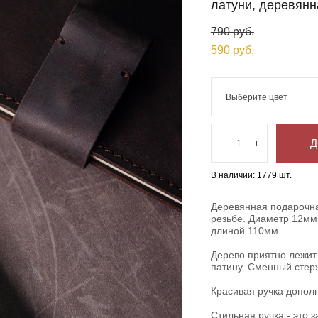
латуни, деревянн
790 pуб.
590 pуб.
Выберите цвет
Д
В наличии:
1779
шт.
Деревянная подарочна
резьбе. Диаметр 12мм
длиной 110мм.
Дерево приятно лежит 
патину. Сменный стерж
Красивая ручка дополн
Стильная ручка - это 