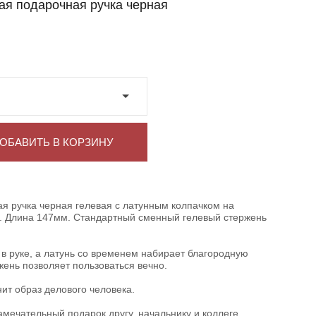
ая подарочная ручка черная
ОБАВИТЬ В КОРЗИНУ
я ручка черная гелевая с латунным колпачком на
. Длина 147мм. Стандартный сменный гелевый стержень
в руке, а латунь со временем набирает благородную
ень позволяет пользоваться вечно.
ит образ делового человека.
замечательный подарок другу, начальнику и коллеге.