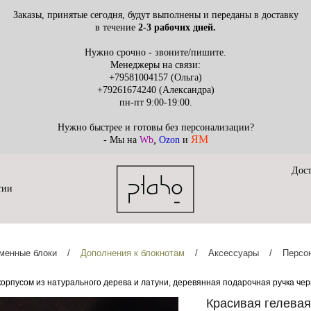
Заказы, принятые сегодня, будут выполнены и переданы в доставку
в течение
2
-3 рабочих дней.
Нужно срочно - звоните/пишите.
Менеджеры на связи:
+79581004157
(Ольга)
+79261674240
(Александра)
пн-пт 9:00-19:00.
Нужно быстрее и готовы без персонализации?
,
ЯМ
- Мы на
Wb
Ozon
и
Дост
тии
менные блоки
/
Дополнения к блокнотам
/
Аксессуары
/
Персо
 корпусом из натурального дерева и латуни, деревянная подарочная ручка че
Красивая гелевая