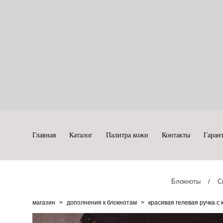
Главная
Каталог
Палитра кожи
Контакты
Гаран
Блокноты
/
С
магазин
>
дополнения к блокнотам
>
красивая гелевая ручка с